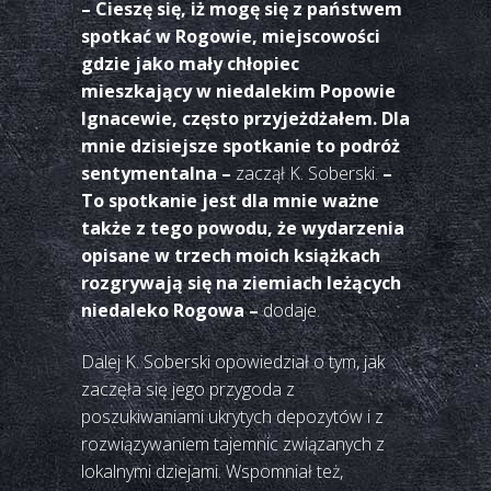
– Cieszę się, iż mogę się z państwem
spotkać w Rogowie, miejscowości
gdzie jako mały chłopiec
mieszkający w niedalekim Popowie
Ignacewie, często przyjeżdżałem. Dla
mnie dzisiejsze spotkanie to podróż
sentymentalna –
zaczął K. Soberski.
–
To spotkanie jest dla mnie ważne
także z tego powodu, że wydarzenia
opisane w trzech moich książkach
rozgrywają się na ziemiach leżących
niedaleko Rogowa –
dodaje.
Dalej K. Soberski opowiedział o tym, jak
zaczęła się jego przygoda z
poszukiwaniami ukrytych depozytów i z
rozwiązywaniem tajemnic związanych z
lokalnymi dziejami. Wspomniał też,