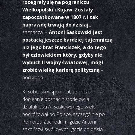
rozegrały się na pograniczu
Wielkopolski i Kujaw. Zostały
zapoczątkowane w 1807 r. i tak
naprawdę trwają do dzisiaj…
–
zaznacza.
– Antoni Saskowski jest
postacią jeszcze bardziej tajemniczą
niż jego brat Franciszek, a do tego
był człowiekiem który, gdyby nie
wybuch II wojny światowej, mógł
zrobić wielką karierę polityczną
–
podkreśla.
K. Soberski wspomniał, że chcąc
dogłębnie poznać historię życia i
działalności A. Saskowskiego wiele
podróżował po Polsce, szczególnie po
Pomorzu Zachodnim, gdzie Antoni
zakończył swój żywot i gdzie do dzisiaj