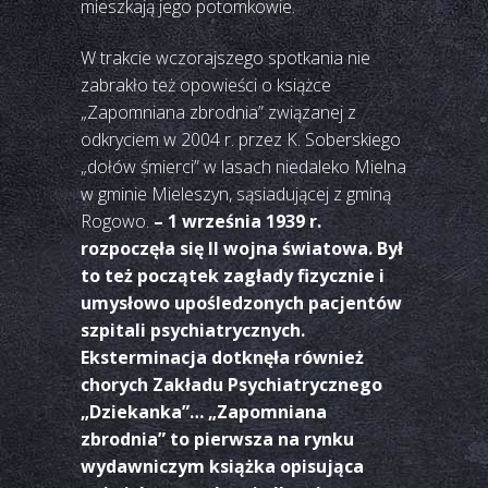
mieszkają jego potomkowie.
W trakcie wczorajszego spotkania nie
zabrakło też opowieści o książce
„Zapomniana zbrodnia” związanej z
odkryciem w 2004 r. przez K. Soberskiego
„dołów śmierci” w lasach niedaleko Mielna
w gminie Mieleszyn, sąsiadującej z gminą
Rogowo.
– 1 września 1939 r.
rozpoczęła się II wojna światowa. Był
to też początek zagłady fizycznie i
umysłowo upośledzonych pacjentów
szpitali psychiatrycznych.
Eksterminacja dotknęła również
chorych Zakładu Psychiatrycznego
„Dziekanka”… „Zapomniana
zbrodnia” to pierwsza na rynku
wydawniczym książka opisująca