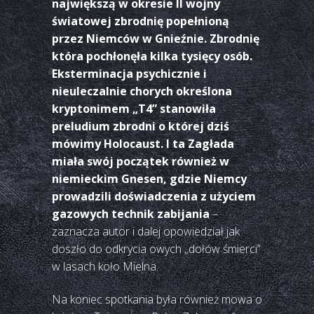
największą w okresie II wojny
światowej zbrodnię popełnioną
przez Niemców w Gnieźnie. Zbrodnię
która pochłonęła kilka tysięcy osób.
Eksterminacja psychicznie i
nieuleczalnie chorych określona
kryptonimem „T4” stanowiła
preludium zbrodni o której dziś
mówimy Holocaust. I ta Zagłada
miała swój początek również w
niemieckim Gnesen, gdzie Niemcy
prowadzili doświadczenia z użyciem
gazowych technik zabijania
–
zaznacza autor i dalej opowiedział jak
doszło do odkrycia owych „dołów śmierci”
w lasach koło Mielna.
Na koniec spotkania była również mowa o