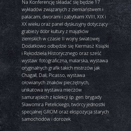
Na Konferencję składać się będzie 17
wykładów związanych z ziemiaństwem i
pałacami, dworami i zabytkami XVIII, XIX i
XX wieku oraz panel dyskusyjny dotyczący
grabieży dóbr kultury z majątków
ziemskich w czasie II wojny światowej.
Dodatkowo odbędzie się Kiermasz Książki
i Rękodzieła Historycznego oraz sześć
wystaw: fotograficzna, malarska, wystawa
oryginalnych grafik takich mistrzów jak
Chagall, Dali, Picasso, wystawa
ołowianych znaków pieczętnych,
unikatowa wystawa mieczów
samurajskich z kolekcji śp. gen. brygady
Sławomira Petelickiego, twórcy jednostki
specjalnej GROM oraz ekspozycja starych
samochodów i dorożek.