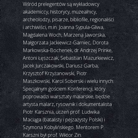
Wśród prelegentów są wykładowcy
akademiccy, historycy, muzealnicy,
archeolodzy, pisarze, bibliofile, regionaliści
i archiwiści, m.in. Joanna Sypula-Gliwa,
Magdalena Woch, Marzena Jaworska,
Małgorzata Jackiewicz-Garniec, Dorota
Markowska-Bochenek, dr Andrzej Prinke,
Antoni Łęszczak, Sebastian Mazurkiewicz,
Jacek Jurczakowski, Dariusz Garba,
Krzysztof Krzyżanowski, Piotr
Maszkowski, Karol Soberski i wielu innych.
Specjalnym gościem Konferencji, który
poprowadzi warsztaty malarskie, będzie
artysta malarz, rysownik i dokumentalista
Piotr Karsznia, uczeń prof. Ludwika
Maciąga (batalisty i pejzażysty Polski) i
Szymona Kobylińskiego. Mentorem P.
Karszni był prof. Wiktor Zin.