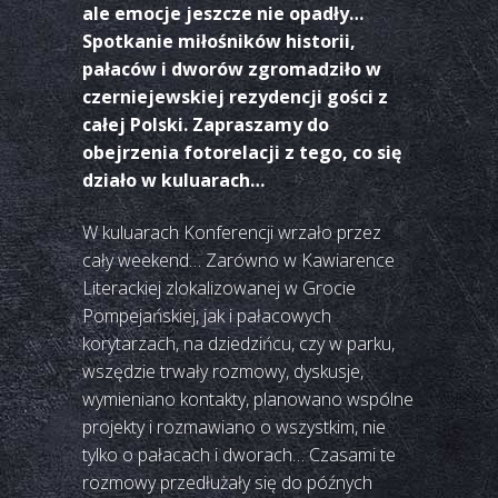
ale emocje jeszcze nie opadły…
Spotkanie miłośników historii,
pałaców i dworów zgromadziło w
czerniejewskiej rezydencji gości z
całej Polski. Zapraszamy do
obejrzenia fotorelacji z tego, co się
działo w kuluarach…
W kuluarach Konferencji wrzało przez
cały weekend… Zarówno w Kawiarence
Literackiej zlokalizowanej w Grocie
Pompejańskiej, jak i pałacowych
korytarzach, na dziedzińcu, czy w parku,
wszędzie trwały rozmowy, dyskusje,
wymieniano kontakty, planowano wspólne
projekty i rozmawiano o wszystkim, nie
tylko o pałacach i dworach… Czasami te
rozmowy przedłużały się do późnych