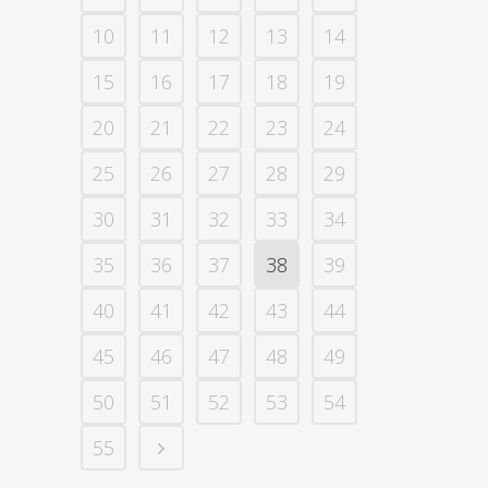
10
11
12
13
14
15
16
17
18
19
20
21
22
23
24
25
26
27
28
29
30
31
32
33
34
35
36
37
38
39
40
41
42
43
44
45
46
47
48
49
50
51
52
53
54
55