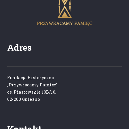
Adres
Fundacja Historyczna
„Przywracamy Pamięć”
os. Piastowskie 10B/10,
62-200 Gniezno
Kontakt