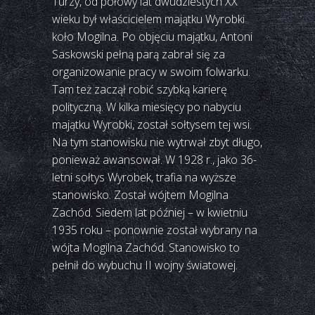
Turzy, od połowy lat dwudziestych XX
wieku był właścicielem majątku Wyrobki
koło Mogilna. Po objęciu majątku, Antoni
Saskowski pełną parą zabrał się za
organizowanie pracy w swoim folwarku.
Tam też zaczął robić szybką karierę
polityczną. W kilka miesięcy po nabyciu
majątku Wyrobki, został sołtysem tej wsi.
Na tym stanowisku nie wytrwał zbyt długo,
ponieważ awansował. W 1928 r., jako 36-
letni sołtys Wyrobek, trafia na wyższe
stanowisko. Został wójtem Mogilna
Zachód. Siedem lat później – w kwietniu
1935 roku – ponownie został wybrany na
wójta Mogilna Zachód. Stanowisko to
pełnił do wybuchu II wojny światowej.