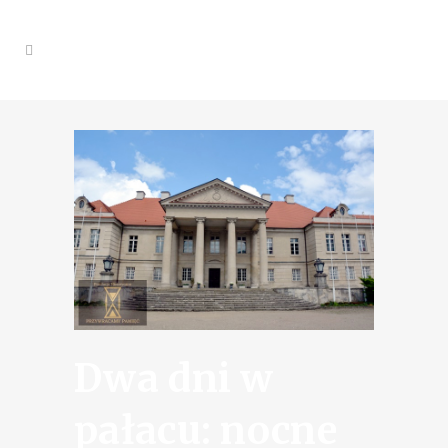
Dwa dni w
pałacu: nocne