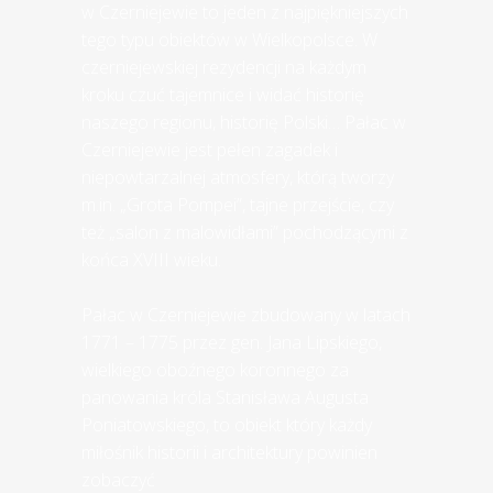
w Czerniejewie to jeden z najpiękniejszych
tego typu obiektów w Wielkopolsce. W
czerniejewskiej rezydencji na każdym
kroku czuć tajemnice i widać historię
naszego regionu, historię Polski… Pałac w
Czerniejewie jest pełen zagadek i
niepowtarzalnej atmosfery, którą tworzy
m.in. „Grota Pompei”, tajne przejście, czy
też „salon z malowidłami” pochodzącymi z
końca XVIII wieku.
Pałac w Czerniejewie zbudowany w latach
1771 – 1775 przez gen. Jana Lipskiego,
wielkiego oboźnego koronnego za
panowania króla Stanisława Augusta
Poniatowskiego, to obiekt który każdy
miłośnik historii i architektury powinien
zobaczyć