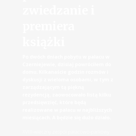
zwiedzanie i
premiera
książki
Po dwóch dniach pobytu w pałacu w
Czerniejewie, dzisiaj powróciłem do
domu. Kilkanaście godzin rozmów i
dyskusji z wieloma osobami, w tym z
zarządzającym tą piękną
rezydencją, zaowocowało listą kilku
przedsięwzięć, które będą
realizowane w pałacu w najbliższych
miesiącach. A będzie się dużo działo.
XVIII-wieczny zespół pałacowo-parkowy