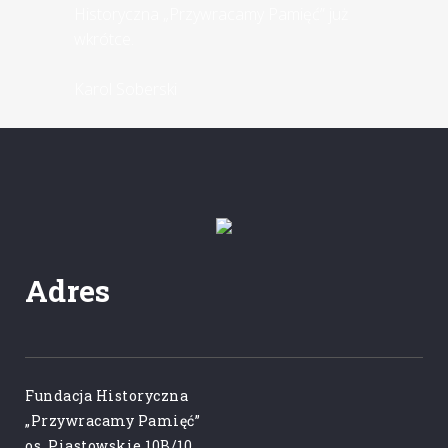
Historyczna „Przywracamy Pamięć” już
wkrótce.
Karol Soberski
Adres
Fundacja Historyczna
„Przywracamy Pamięć”
os. Piastowskie 10B/10,