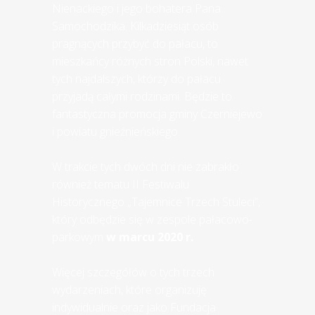
Nienackiego i jego bohatera Pana
Samochodzika. Kilkadziesiąt osób
pragnących przybyć do pałacu, to
mieszkańcy różnych stron Polski, nawet
tych najdalszych, którzy do pałacu
przyjadą całymi rodzinami. Będzie to
fantastyczna promocja gminy Czerniejewo
i powiatu gnieźnieńskiego.
W trakcie tych dwóch dni nie zabrakło
również tematu II Festiwalu
Historycznego „Tajemnice Trzech Stuleci”,
który odbędzie się w zespole pałacowo-
parkowym
w marcu 2020 r.
Więcej szczegółów o tych trzech
wydarzeniach, które organizuję
indywidualnie oraz jako Fundacja