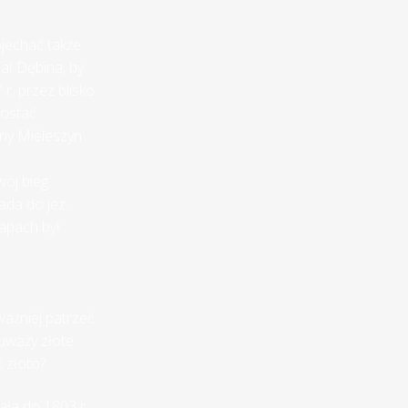
jechać także
ał Dębina, by
r. przez blisko
postać
ny Mieleszyn.
wój bieg
ada do jez.
mapach był
ważniej patrzeć
uważy złote
ć złoto?
ła do 1803 r.,