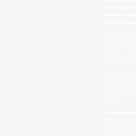
humorach, cz
okresem mię
latami powoj
Od kilku dni m
(członkowie Fu
akcentem, czyl
Leśnictwa Now
Trasę wędrówk
Huby Świątnik
prezes Fundacji
regionu XIX i 
U marszałka
Wyprawa zaczęł
działalnością 
odrodzonej II R