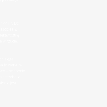
 1441 r. Do
ścicieli. Z
ciekawostkę
e w rzucie,
ch sięga
na folwarku w
zyce – podobnie
ie trzeba je
ionie jest