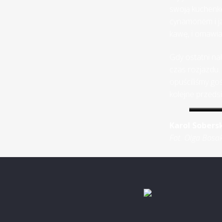
swoją kuchenkę
cynamonem i jab
kawę, i omawia
Gdy ostatni nal
czas rozjazdu.
opuściliśmy go
kolejne przeds
Karol Sobers
Fot. Olga Bosak