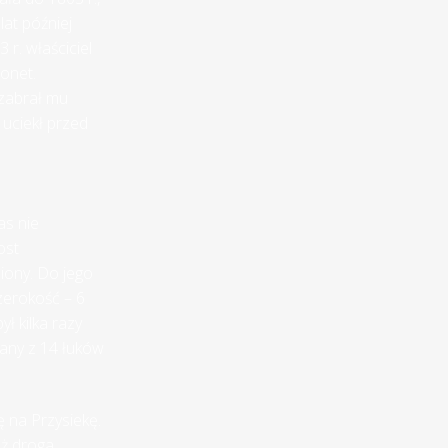
lat później
r. właściciel
onet.
 zabrał mu
 uciekł przed
as nie
ost
iony. Do jego
zerokość – 6
ł kilka razy
any z 14 łuków
 na Przysiekę.
aż droga