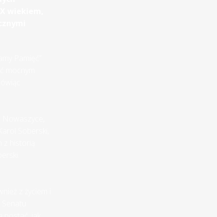
IX wiekiem,
cznymi
camy Pamięć”
jść mocnym
mówiąc
ez Nowaszyce,
arol Soberski,
 z historią
erski.
nież z życiem i
i Senatu
 postać, jak