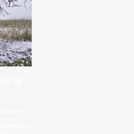
ie w
rok zimową,
 czyli
icach Popowa
łych