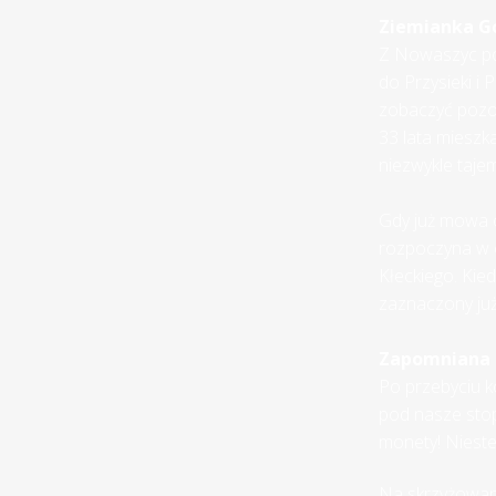
Ziemianka G
Z Nowaszyc po
do Przysieki i
zobaczyć pozos
33 lata mieszk
niezwykle taje
Gdy już mowa o
rozpoczyna w o
Kłeckiego. Kie
zaznaczony już 
Zapomniana
Po przebyciu k
pod nasze stop
monety! Niestet
Na skrzyżowani