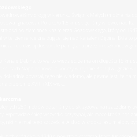
ozdowskiego
wędrowaliśmy drogą w kierunku Świątnik Małych (można nią do
 Popowa Ignacewa). Po około 1,5 km, skręciliśmy w lewo, nad Kan
tałości po ziemiance Kazimierza Gozdowskiego, który od 1947 
ał w tej ziemiance znajdującej się nad Kanałem Dębina! Była to 
mnicza i do dzisiaj doskonale pamiętana przez mieszkańców gmi
 Kanale Dębina, to warto wiedzieć, że ma on długości 15 km, s
kolicach Napoleonowa, a kończy w rejonie Borzątwi, gdzie wp
dy dokładnie powstał, tego nie wiadomo, ale pewne jest, że na 
na przełomie XVIII i XIX wieku.
 karczma
olejnych 250 metrów dotarliśmy do skrzyżowania i zaczęliśmy u
y. Wprawdzie śnieg wszystko przysypał, ale może ktoś z nas za
y, nikt nie miał tego szczęścia. A skąd w środku lasu miałoby by
u tych dróg około 1740 r. powstała karczma, która funkcjonowa