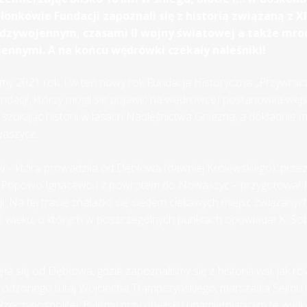
łonkowie Fundacji zapoznali się z historią związaną z X
dzywojennym, czasami II wojny światowej a także mro
ennymi. A na końcu wędrówki czekały naleśniki!
amy 2021 rok. I w ten nowy rok Fundacja Historyczna „Przywra
ndacji, którzy mogli się pojawić na wędrówce) postanowiła we
i szukając historii w lasach Nadleśnictwa Gniezna, a dokładnie 
aszyce.
i – która prowadziła od Dębłowa (dawniej Królewskiego), prz
i, Popowo Ignacewo i z powrotem do Nowaszyc – przygotował K
. Na tej trasie znalazło się siedem ciekawych miejsc związanych
XX wieku, o których w poszczególnych punktach opowiadał K. Sob
a się od Dębłowa, gdzie zapoznaliśmy się z historią wsi, jak rów
urodzonego tutaj Wojciecha Trąmpczyńskiego, marszałka Sejmu 
zeczypospolitej. Byliśmy przy obelisku upamiętniającym tę wielką