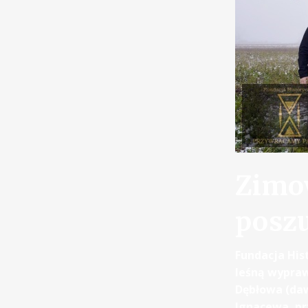
Zimo
poszu
Fundacja Hi
leśną wypraw
Dębłowa (daw
Ignacewa, pr