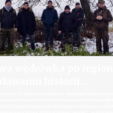
wa wędrówka po region
kiwaniu historii…
storyczna „Przywracamy Pamięć” zainaugurowała nowy 
ą w poszukiwaniu historii! Począwszy od wsi marszałka,
niej Królewskiego) przez Nowaszyce a kończąc w okol
zemierzając blisko 10 km w śniegu, błocie i… w doskona