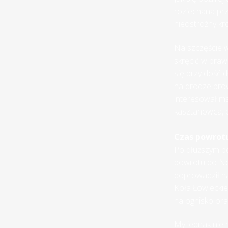
rozjechana prz
nieostrożny kr
Na szczęście 
skręcić w praw
się przy dość d
na drodze pro
interesował ma
kasztanowca, p
Czas powrotu
Po dłuższym pos
powrotu do Now
doprowadził n
Koła Łowieckie
na ognisko ora
My jednak nie 