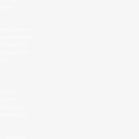
 jeden
nek, by potem
e zatrzymaliśmy
i znaleźć się
ym razem nie
olu
edł czas
ne dukty,
iedzibę ma
 przeznaczone
 – przywiózł