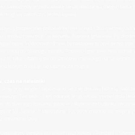
ez samochody, przedstawiała się jak mieszanka śniegu i błota. I
ok mógł się zakończyć błotną kąpielą.
wszyscy bezpiecznie pokonaliśmy ten ponad 1200 metrowy odci
o, i wzdłuż rowu pójść w kierunku Popowa Ignacewa. Po drodz
ługiej kępie śródpolnych drzew, by następnie przejść przez pole 
wadzącej do dawnego majątku Popowo Ignacewo. Nas jednak t
jątek, tylko udaliśmy się do samotnie rosnącego na sąsiednim p
od którym znajduje się tajemnicza mogiła.
, czas na naleśniki
toju przy mogile i zapoznaniu się z jej ciekawą historią, nadsz
aszyc. Ten blisko 3 km odcinek drogi, wiodący przez pola i leś
as do dawnego folwarku, gdzie w zabytkowym budynku swoją s
go nr 59 „Szarak” z Mieleszyna. Tuż obok znajduje się miejsce
z drewniane ławy.
rozpalaliśmy ogniska, ponieważ nasz kolega z Fundacji – Szymon