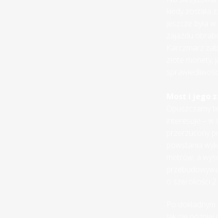
kiedy została z
jeszcze była w
zajazdu obrabo
Karczmarz zabi
złote monety, j
sprawiedliwośc
Most i jego 
Opuszczamy ter
interesuje – w 
przerzucony pr
powstania wyk
metrów, a wyso
przebudowywany
o szerokości 2
Po dokładnym o
Jak się późnie