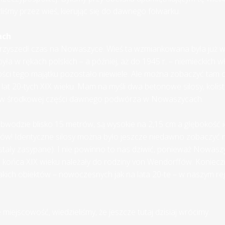
liśmy przez wieś, kierując się do dawnego folwarku.
ach
rzyszedł czas na Nowaszyce. Wieś ta wzmiankowana była już w
yła w rękach polskich – a później, aż do 1945 r. – niemieckich wła
ści tego majątku pozostało niewiele. Ale można zobaczyć tam 
lat 20-tych XIX wieku. Mam na myśli dwa betonowe silosy, kolist
 w środkowej części dawnego podwórza w Nowaszycach.
obwodzie blisko 15 metrów, są wysokie na 2,15 cm a głębokość i
rów! Identyczne silosy można było jeszcze niedawno zobaczyć 
ostały zasypane). I nie powinno to nas dziwić, ponieważ Nowas
d końca XIX wieku należały do rodziny von Wendorffów. Konieczn
akich obiektów – nowoczesnych jak na lata 20-te – w naszym reg
miejscowość, wiedzieliśmy, że jeszcze tutaj dzisiaj wrócimy.