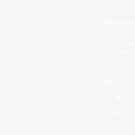
również przesz
W Nowaszyc
Po Dębłowie p
połowy XIX w. b
dawnej świetno
gospodarczą z 
zlokalizowane
Silosy mają w 
kilkunastu met
Mielnie (ale z
jak Mielno – o
zobaczyć, bo t
niewiele.
Opuszczając tę 