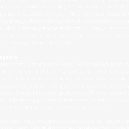
amknięta, a po kilku latach zniknęła z powierzchni ziemi. Ale 100 
 pamięci mieszkańców tej okolicy… Historia mówi, że wiosną 1803 
wał jednego z kupców, który przewoził znaczną ilość złotych m
ł kupca (ciało zakopał niedaleko karczmy, w lesie), a następnie
ak i inne kosztowności. Po tej zbrodni karczmarz wraz z rodziną
ią do Francji, a stamtąd do Ameryki…
zagadka
en karczmy i udajemy się w kierunku Świątnik Małych. Jednak n
dniu dzisiejszym – wieś, tylko znajdujący się na drodze do niej, m
zez Kanał Dębina. Jest to kamienny, jednoprzęsłowy most sklep
orzystano polne kamienie. Długość mostu wynosi 12 metrów, s
kość – 3 metry. Most został zbudowany w XIX wieku, a potem by
. Jeśli zejdziemy pod most to dostrzeżemy, że jest on zbudow
 cegieł. Z mostem tym związana jest pewne zagadka…
bejrzeniu mostu, wracamy na skrzyżowanie dróg i kierujemy się
j okazało, był to najtrudniejszy odcinek naszej wędrówki, poniew