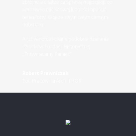
zbrojne ale także za sprawą negocjacji, co
umożliwiło miejscowej ludności opuścić
teren fortyfikacji ze swym całym cennym
dobytkiem…
A już wkrótce kolejne podobne działania
członków Fundacji Historycznej
„Przywracamy Pamięć”.
Robert Prawniczak
Fot. Pracownia Arch. THOR