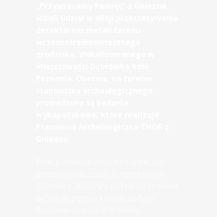
„Przywracamy Pamięć” z Gniezna
wzięli udział w akcji przeczesywania
detektorem metali terenu
wczesnośredniowiecznego
grodziska, zlokalizowanego w
miejscowości Dąbrówka koło
Poznania. Obecnie, na terenie
stanowiska archeologicznego
prowadzone są badania
wykopaliskowe, które realizuje
Pracownia Archeologiczna THOR z
Gniezna.
Funkcjonowanie zespołu osadniczego:
grodziska oraz osady przygodowej w
Dąbrówce, datowany jest na okres nawet
od VIII do połowy X wieku, kiedy to
Piastowie opanowali te tereny i