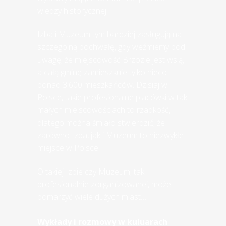
wiedzy historycznej.
Izba i Muzeum tym bardziej zasługują na
szczególną pochwałę, gdy weźmiemy pod
uwagę, że miejscowość Brzozie jest wsią,
a całą gminę zamieszkuje tylko nieco
ponad 3.600 mieszkańców. Dzisiaj w
Polsce, takie profesjonalne placówki w tak
małych miejscowościach to rzadkość,
dlatego można śmiało stwierdzić, że
zarówno Izba, jak i Muzeum to niezwykłe
miejsce w Polsce!
O takiej Izbie czy Muzeum, tak
profesjonalnie zorganizowanej, może
pomarzyć wiele dużych miast…
Wykłady i rozmowy w kuluarach