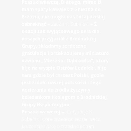
Poszukiwawczą. Dlatego, mimo iż
mam spory kawałek z Gniezna do
Brzozia, nie mogła nas tutaj dzisiaj
zabraknąć –
zaczął K. Soberski.
– Z
okazji tak wyjątkowego dnia dla
naszych przyjaciół z Brodnickiej
Grupy, składamy serdeczne
gratulacje i przekazujemy miniaturę
dzwonu „Mieszko i Dąbrówka”, który
bije na wyspie Ostrów Lednicki, bije
tam gdzie był chrzest Polski, gdzie
jest źródło naszej polskości i tego
docierania do źródła życzymy
koleżankom i kolegom z Brodnickiej
Grupy Eksploracyjno-
Poszukiwawczej –
kontynuuje K.
Soberski, które przekazał też na rzecz
Muzeum książkę o przedwojennym