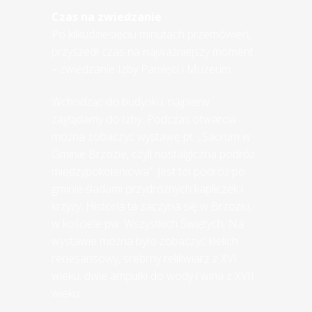
Czas na zwiedzanie
Po kilkudziesięciu minutach przemówień,
przyszedł czas na najważniejszy moment
– zwiedzanie Izby Pamięci i Muzeum.
Wchodząc do budynku, najpierw
zaglądamy do Izby. Podczas otwarcia
można zobaczyć wystawę pt. „Sacrum w
Gminie Brzozie, czyli nostalgiczna podróż
międzypokoleniowa”. Jest toi podróż po
gminie śladami przydrożnych kapliczek i
krzyży. Historia ta zaczyna się w Brzoziu,
w kościele pw. Wszystkich Świętych. Na
wystawie można było zobaczyć kielich
renesansowy, srebrny relikwiarz z XVI
wieku, dwie ampułki do wody i wina z XVII
wieku.