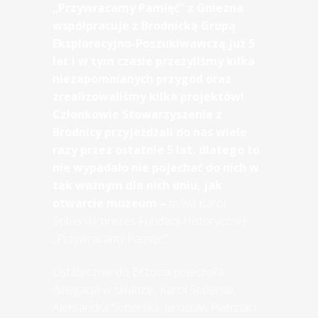
„Przywracamy Pamięć” z Gniezna
współpracuje z Brodnicką Grupą
Eksploracyjno-Poszukiwawczą już 5
lat i w tym czasie przeżyliśmy kilka
niezapomnianych przygód oraz
zrealizowaliśmy kilka projektów!
Członkowie Stowarzyszenie z
Brodnicy przyjeżdżali do nas wiele
razy przez ostatnie 5 lat, dlatego to
nie wypadało nie pojechać do nich w
tak ważnym dla nich dniu, jak
otwarcie muzeum –
mówi Karol
Soberski, prezes Fundacji Historycznej
„Przywracamy Pamięć”.
Ostatecznie do Brzozia pojechała
delegacja w składzie: Karol Soberski,
Aleksandra Soberska, Jarosław Pietrzak i