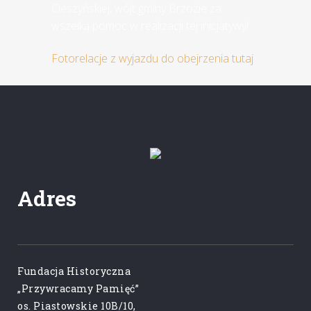
Cieszyńskiej, wójt gminy Brzozie za
wszelką pomoc w realizacji tej inicjatywy!
Fotorelacje z wyjazdu do obejrzenia tutaj
Adres
Fundacja Historyczna
„Przywracamy Pamięć”
os. Piastowskie 10B/10,