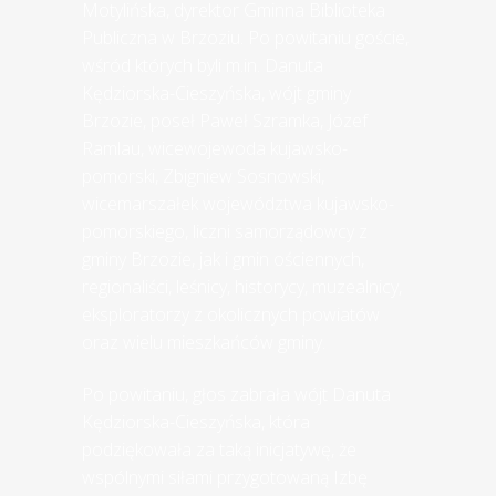
Motylińska, dyrektor Gminna Biblioteka
Publiczna w Brzoziu. Po powitaniu goście,
wśród których byli m.in. Danuta
Kędziorska-Cieszyńska, wójt gminy
Brzozie, poseł Paweł Szramka, Józef
Ramlau, wicewojewoda kujawsko-
pomorski, Zbigniew Sosnowski,
wicemarszałek województwa kujawsko-
pomorskiego, liczni samorządowcy z
gminy Brzozie, jak i gmin ościennych,
regionaliści, leśnicy, historycy, muzealnicy,
eksploratorzy z okolicznych powiatów
oraz wielu mieszkańców gminy.
Po powitaniu, głos zabrała wójt Danuta
Kędziorska-Cieszyńska, która
podziękowała za taką inicjatywę, że
wspólnymi siłami przygotowaną Izbę