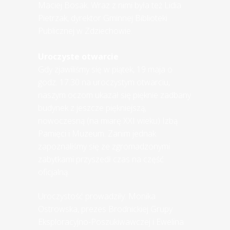
Maciej Bosak. Wraz z nimi była też Lidia
Pietrzak, dyrektor Gminnej Biblioteki
Publicznej w Zdziechowie.
Uroczyste otwarcie
Gdy zjawiliśmy się w piątek, 19 maja o
godz. 17.30 na uroczystym otwarciu,
naszym oczom ukazał się pięknie zadbany
budynek z jeszcze piękniejszą,
nowoczesną (na miarę XXI wieku) Izbą
Pamięci i Muzeum. Zanim jednak
zapoznaliśmy się ze zgromadzonymi
zabytkami przyszedł czas na część
oficjalną.
Uroczystość prowadziły: Monika
Ostrowska, prezes Brodnickiej Grupy
Eksploracyjno-Poszukiwawczej i Ewelina