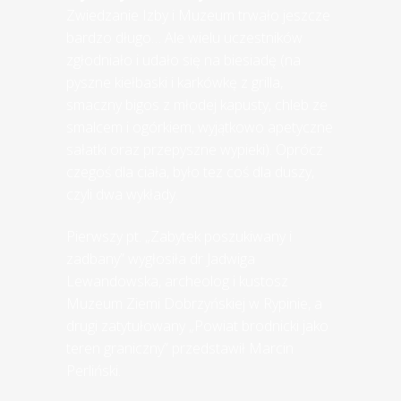
Zwiedzanie Izby i Muzeum trwało jeszcze
bardzo długo… Ale wielu uczestników
zgłodniało i udało się na biesiadę (na
pyszne kiełbaski i karkówkę z grilla,
smaczny bigos z młodej kapusty, chleb ze
smalcem i ogórkiem, wyjątkowo apetyczne
sałatki oraz przepyszne wypieki). Oprócz
czegoś dla ciała, było tez coś dla duszy,
czyli dwa wykłady.
Pierwszy pt. „Zabytek poszukiwany i
zadbany” wygłosiła dr Jadwiga
Lewandowska, archeolog i kustosz
Muzeum Ziemi Dobrzyńskiej w Rypinie, a
drugi zatytułowany „Powiat brodnicki jako
teren graniczny” przedstawił Marcin
Perliński.