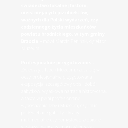
świadectwo lokalnej historii,
nieistniejących już obiektów,
ważnych dla Polski wydarzeń, czy
codziennego życia mieszkańców
powiatu brodnickiego, w tym gminy
Brzozie –
mówi Marcin Perliński, dyrektor
Muzeum.
Profesjonalnie przygotowane…
Zwiedzając Izbę i Muzeum, rzuca się w
oczy, profesjonalnie przygotowana
ekspozycja, szczegółowy opis i dobór
zabytków, wyjątkowa narracja historyczna,
a także w pełni profesjonalne
wyposażenie Izby i Muzeum, czyli m.in.
podświetlane gabloty, ekrany
multimedialne czy pomysłowo zrobione
wystawy mające wzmacniać przekaz