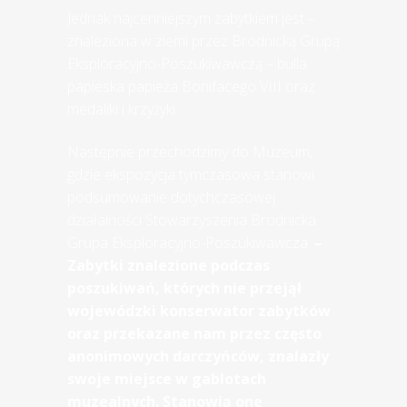
Jednak najcenniejszym zabytkiem jest –
znaleziona w ziemi przez Brodnicką Grupą
Eksploracyjno-Poszukiwawczą – bulla
papieska papieża Bonifacego VIII oraz
medaliki i krzyżyki.
Następnie przechodzimy do Muzeum,
gdzie ekspozycja tymczasowa stanowi
podsumowanie dotychczasowej
działalności Stowarzyszenia Brodnicka
Grupa Eksploracyjno-Poszukiwawcza.
–
Zabytki znalezione podczas
poszukiwań, których nie przejął
wojewódzki konserwator zabytków
oraz przekazane nam przez często
anonimowych darczyńców, znalazły
swoje miejsce w gablotach
muzealnych. Stanowią one