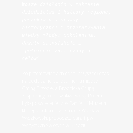
Wasze działania w zakresie 
dziedzictwa i kultury regionu, 
poszukiwania prawdy 
historycznej i przekazywania 
wiedzy młodym pokoleniom, 
dawały satysfakcję i 
spełnienie zamierzonych 
celów”.
Po przemówieniach gości, przyszedł czas
na podpisanie porozumienia między
Gminą Brzozie, a Brodnicką Grupą
Eksploracyjno-Poszukiwawczą. Potem
było poświęcenie Izby Pamięci i Muzeum,
którego dokonał ks. kanonik Wiesław
Wyszkowski, proboszcz parafii pw.
Wszystkich Świętych w Brzoziu.