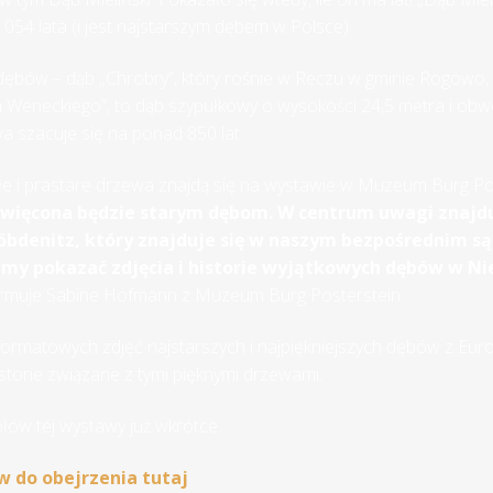
1054 lata (i jest najstarszym dębem w Polsce).
z dębów – dąb „Chrobry”, który rośnie w Reczu w gminie Rogowo,
Weneckiego”, to dąb szypułkowy o wysokości 24,5 metra i obw
a szacuje się na ponad 850 lat.
łe i prastare drzewa znajdą się na wystawie w Muzeum Burg Po
ięcona będzie starym dębom. W centrum uwagi znajduj
Nöbdenitz, który znajduje się w naszym bezpośrednim są
yśmy pokazać zdjęcia i historie wyjątkowych dębów w Ni
rmuje Sabine Hofmann z Muzeum Burg Posterstein.
ormatowych zdjęć najstarszych i najpiękniejszych dębów z Euro
istorie związane z tymi pięknymi drzewami.
łów tej wystawy już wkrótce.
w do obejrzenia tutaj