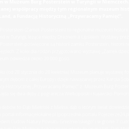
 w Muzeum Burg Posterstein w Turyngii w Niemczech. 
anej współpracy między tym regionalnym muzeum histo
Land, a Fundacją Historyczną „Przywracamy Pamięć”.
sterstein (Zamek Posterstein) to regionalne muzeum historii 
nd w Turyngii, leżące między Dreznem a Lipskiem. Wystawy pr
terstein poświęcone są historii zamku Posterstein, historii reg
jskich. Z kolei dla rodzin przygotowano wystawę „Zamek dzieci
zeum odwiedza około 20.000 gości.
ku (od 28 stycznia do 28 kwietnia) Muzeum planuje wystawę fo
rym dębom z całej Europy i dzięki nawiązanej przez Karola Sob
cji Historycznej „Przywracamy Pamięć” z Muzeum Burg Posters
najdą się dwa dęby z pogranicza Wielkopolski i Kujawsko-Pomor
h dębów to Dąb Mieliński z Mielna, dąb o którym świat dowiedzia
to portal informacjelokalne.pl (poprzednik portalu Pojezierze24.
edem Cudów Natury Powiatu Gnieźnieńskiego” i w gronie 7 cudó
w tym Dąb Mieliński. I okazało się wtedy, ile on ma lat! „Dąb Miel