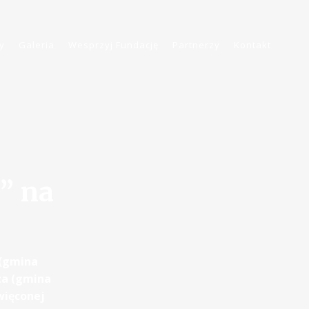
y
Galeria
Wesprzyj Fundację
Partnerzy
Kontakt
” na
 (gmina
cza (gmina
więconej