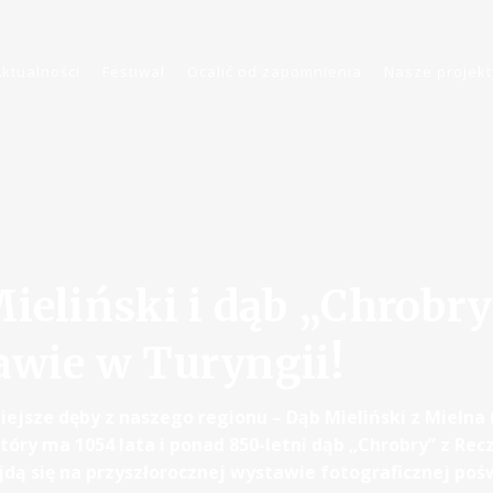
Aktualności
Festiwal
Ocalić od zapomnienia
Nasze projekt
ieliński i dąb „Chrobry
wie w Turyngii!
iejsze dęby z naszego regionu – Dąb Mieliński z Mielna
który ma 1054 lata i ponad 850-letni dąb „Chrobry” z Re
dą się na przyszłorocznej wystawie fotograficznej poś