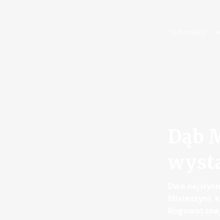
O Fundacji
Dąb M
wysta
Dwa najsłynn
Mieleszyn), 
Rogowo) znaj