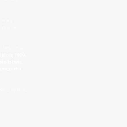
 zwany też
odzie ok. 780
sterstein.
–
e się 1000-
siedztwie,
emczech i
py, znajdą się