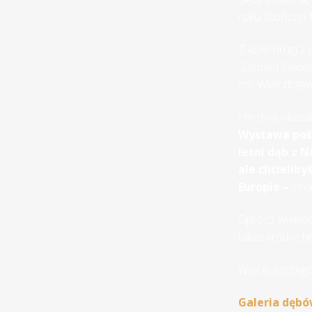
roku skończył 
Z kolei drugi 
„Dębem Diabła 
cm. Wiek drzew
I te dwa okaza
Wystawa pośw
letni dąb z 
ale chcielib
Europie –
info
Oprócz wielkof
także krótkie h
Więcej szczegó
Galeria dębó