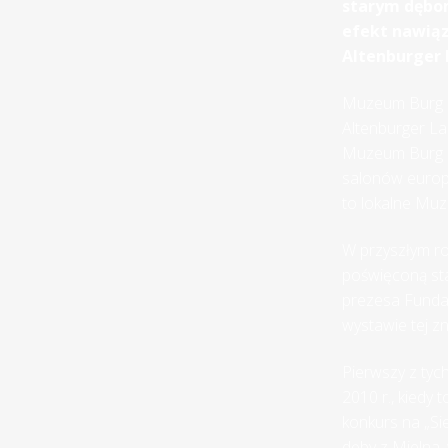
starym dębom
efekt nawiąz
Altenburger 
Muzeum Burg Po
Altenburger La
Muzeum Burg Pos
salonów europe
to lokalne Mu
W przyszłym ro
poświęconą sta
prezesa Funda
wystawie tej z
Pierwszy z tyc
2010 r., kiedy 
konkurs na „Si
dęby z Mielna, 