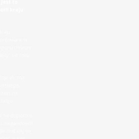
Jest to
rii kraju
kraju
ezentowane w
ionu i historii
ęcy”. Co roku
tograficzną
erskiego,
tein, na
skiego.
ł się dopiero w
pl) zorganizował
w znalazły się
iński” w tym