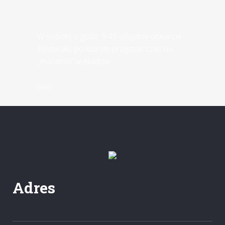
W sobotę o godz. 9.45 oficjalne otwarcie
Festiwalu, po którym przyjdzie czas na
„maraton” wykładów.
(as)
Adres