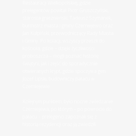
Restauracji Wielkopolskiej, gdzie
prelegentów powitał Piotr Gruszczyński,
starosta gnieźnieński, Tadeusz Szymanek,
burmistrz miasta i gminy Czerniejewo oraz
Jan Kulpiński, przewodniczący Rady Miasta
i Gminy. Po kolacji, wszyscy przeszli do
kościoła, gdzie – dzięki życzliwości
proboszcza – mogli poznać historię
świątyni, jak i zejść do sporadycznie
otwieranych krypt, gdzie spoczywa gen.
Józef Lipski, budowniczy pałacu w
Czerniejewie.
Kolejnym punktem, było nocne zwiedzanie
Czerniejewa, po którym – po powrocie do
pałacu – prelegenci zapoznali się z
historią rezydencji oraz ją zwiedzili.