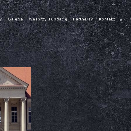
y
Galeria
Wesprzyj Fundację
Partnerzy
Kontakt