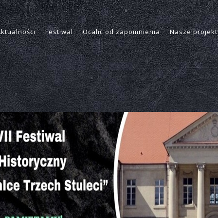
Aktualności
Festiwal
Ocalić od zapomnienia
Nasze projekt