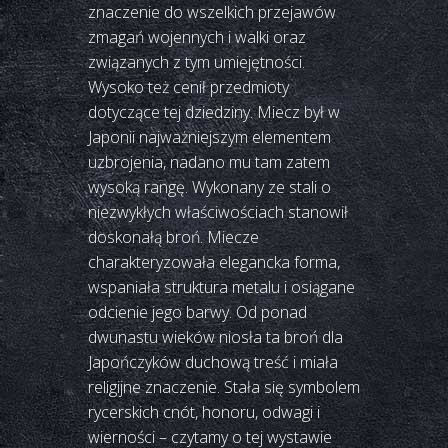
znaczenie do wszelkich przejawów
zmagań wojennych i walki oraz
związanych z tym umiejętności.
Wysoko też cenił przedmioty
dotyczące tej dziedziny. Miecz był w
Japonii najważniejszym elementem
uzbrojenia, nadano mu tam zatem
wysoką rangę. Wykonany ze stali o
niezwykłych właściwościach stanowił
doskonałą broń. Miecze
charakteryzowała elegancka forma,
wspaniała struktura metalu i osiągane
odcienie jego barwy. Od ponad
dwunastu wieków niosła ta broń dla
Japończyków duchową treść i miała
religijne znaczenie. Stała się symbolem
rycerskich cnót, honoru, odwagi i
wierności – czytamy o tej wystawie