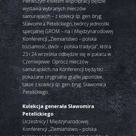
Pierwszym efektem współpracy będzie
wystawa wybranych mieczów
samurajskich – z kolekcji śp. gen. bryg.
Sławomira Petelickiego, twórcy jednostki
specjalnej GROM – na I Międzynarodowej
Konferencji „Ziemiaństwo – polska
tożsamość, dwór – polska tradycja”, która
23 i 24 września odbędzie się w pałacu w
Czerniejewie. Oprócz mieczów
samurajskich, na Konferencji będą też
pokazane oryginalne grafiki japońskie,
także z kolekcji śp. gen. bryg. Sławomira
Petelickiego.
Kolekcja generała Sławomira
Petelickiego
Uczestnicy I Międzynarodowej
Konferencji „Ziemiaństwo – polska