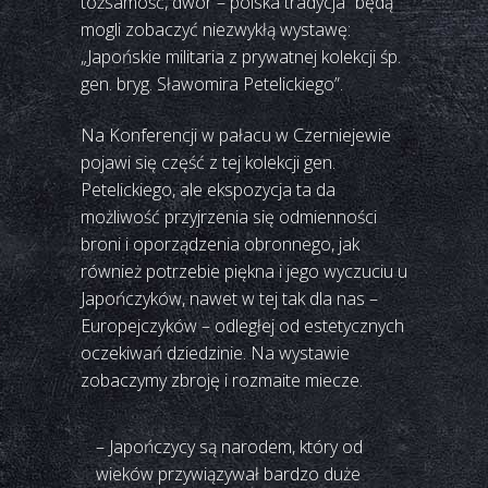
tożsamość, dwór – polska tradycja” będą
mogli zobaczyć niezwykłą wystawę:
„Japońskie militaria z prywatnej kolekcji śp.
gen. bryg. Sławomira Petelickiego”.
Na Konferencji w pałacu w Czerniejewie
pojawi się część z tej kolekcji gen.
Petelickiego, ale ekspozycja ta da
możliwość przyjrzenia się odmienności
broni i oporządzenia obronnego, jak
również potrzebie piękna i jego wyczuciu u
Japończyków, nawet w tej tak dla nas –
Europejczyków – odległej od estetycznych
oczekiwań dziedzinie. Na wystawie
zobaczymy zbroję i rozmaite miecze.
– Japończycy są narodem, który od
wieków przywiązywał bardzo duże