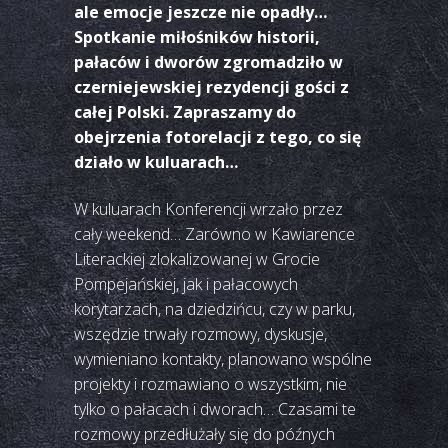
ale emocje jeszcze nie opadły…
Spotkanie miłośników historii,
pałaców i dworów zgromadziło w
czerniejewskiej rezydencji gości z
całej Polski. Zapraszamy do
obejrzenia fotorelacji z tego, co się
działo w kuluarach…
W kuluarach Konferencji wrzało przez
cały weekend… Zarówno w Kawiarence
Literackiej zlokalizowanej w Grocie
Pompejańskiej, jak i pałacowych
korytarzach, na dziedzińcu, czy w parku,
wszędzie trwały rozmowy, dyskusje,
wymieniano kontakty, planowano wspólne
projekty i rozmawiano o wszystkim, nie
tylko o pałacach i dworach… Czasami te
rozmowy przedłużały się do późnych