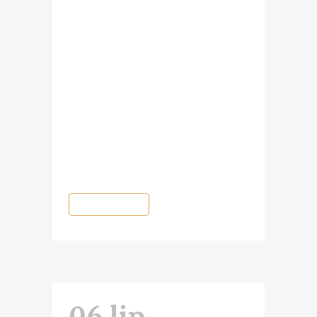
Od 23 do 25 lipca w Centrum
Kultury "Scena to dziwna" w
Gnieźnie odbywać się będzie II
Festiwal Historycznego „Tajemnice
Trzech Stuleci”. Na ten największy
w Polsce Festiwal – który potrwa
trzy dni (wykłady w sobotę i
niedzielę) – oprócz kilkudziesięciu
prelekcji składać się będzie...
READ MORE