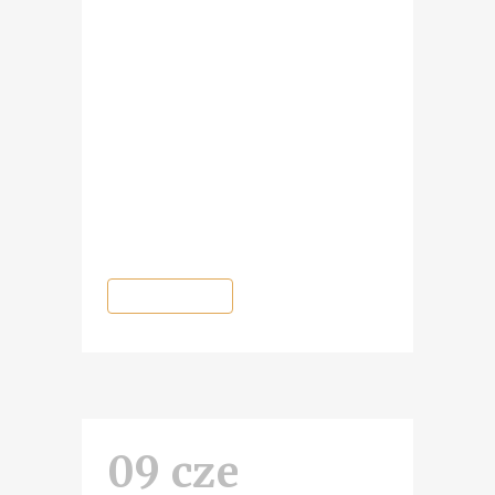
II Festiwal Historyczny „Tajemnice
Trzech Stuleci”, który odbędzie się
od 23 do 25 lipca tego roku w
Centrum Kultury „Scena to dziwna”
w Gnieźnie, miał pierwotnie odbyć
się w marcu ubiegłego roku. Został
przeniesiony ze względu na
pandemię. Z tego też powodu, nie
wszyscy pierwotnie...
READ MORE
09 cze