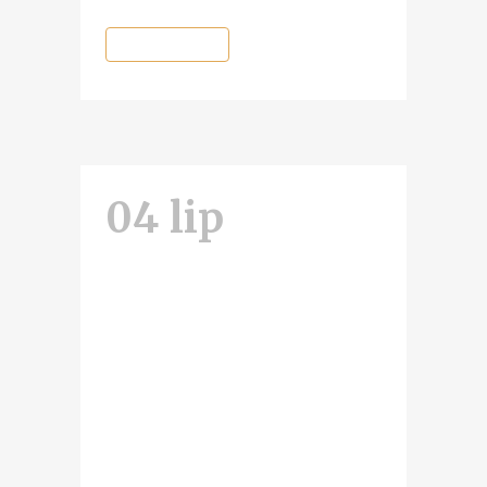
READ MORE
04 lip
Festiwal:
poznajmy
sylwetki
prelegentów!