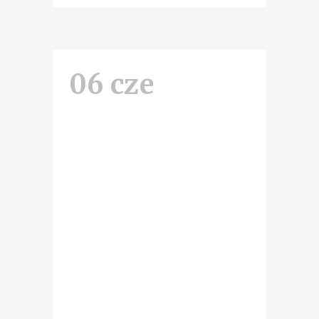
06 cze
Wystawa
architektury,
kiermasz i
warsztaty
dla dzieci
Wystawą fotografii „Architektura