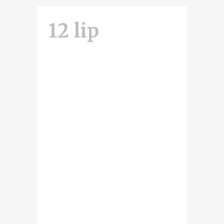
12 lip
Niezwykła
wystawa z
Muzeum
„Wiosna
1812” w
Olszowie!
Jak już informowaliśmy, podczas
tegorocznej II edycji Festiwalu