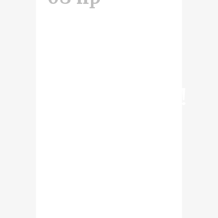
Wyjątkowa
wystawa na
Festiwalu
Historycznym!
Już tylko dwa tygodnie dzielą nas od
II Festiwalu Historycznego
„Tajemnice Trzech Stuleci”, który od
23 do 25 lipca 2021 r. odbędzie się
w Centrum Kultury "Scena to
dziwna" w Gnieźnie. Na Festiwal,
który potrwa trzy dni (wykłady w
sobotę i niedzielę) – oprócz