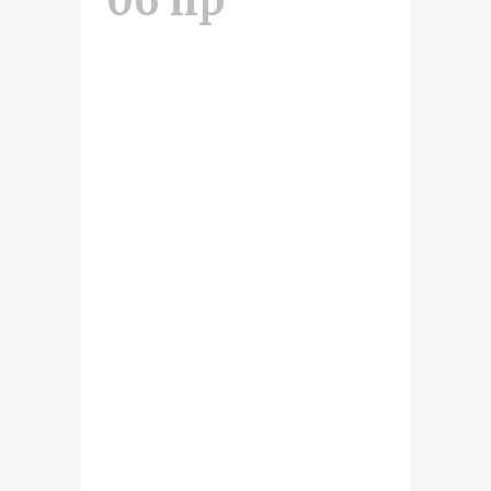
06 lip
Poznajmy
prowadzących
II Festiwal!
Znamy już program II Festiwalu
Historycznego „Tajemnice Trzech
Stuleci”, który od 23 do 25 lipca
2021 r. odbywać się będzie w
Centrum Kultury „Scena to dziwna”
w Gnieźnie. Poznaliśmy też sylwetki
prelegentów, czas więc
przedstawić teraz osoby, które
poprowadzą Festiwal! W tym roku
Festiwal poprowadzą trzy...