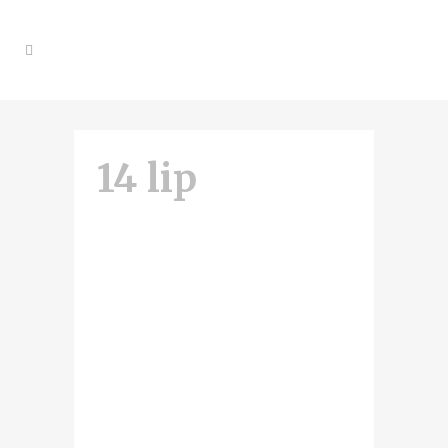
14 lip
Pośmiertna
maska
cesarza
Napoleona
zawita do