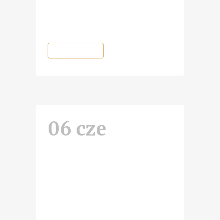
dziwna” w Gnieźnie zorganizował
Karol Soberski...
READ MORE
06 cze
Konfrontacje:
admirał
Unrug,