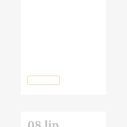
Historycznego „Tajemnice Trzech
Stuleci” będzie można zobaczyć
trzy wystawy napoleońskie. O
jednej, Prywatnego Muzeum
„Wojen i Życia” w Żarach, już
informowaliśmy, a teraz czas na
przedstawienie drugiej z wystaw -
Muzeum Napoleońskiego „Wiosna
1812” w Olszowie. O...
READ MORE
08 lip