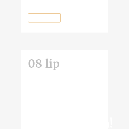
kilkudziesięciu...
READ MORE
08 lip
Największa
wystawa
guzików
napoleońskich!