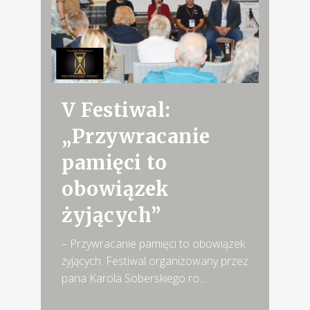
V Festiwal:
„Przywracanie
pamięci to
obowiązek
żyjących”
– Przywracanie pamięci to obowiązek
żyjących. Festiwal organizowany przez
pana Karola Soberskiego ro...