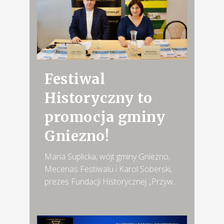
Festiwal
Historyczny to
promocja gminy
Gniezno!
Maria Suplicka, wójt gminy Gniezno,
Mecenas Festiwalu i Karol Soberski,
prezes Fundacji Historycznej „Przyw...