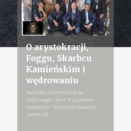
O arystokracji,
Foggu, Skarbcu
Kamieńskim i
wędrowaniu
Niezwykła rozmowa Karola
Soberskiego z prof. Krzysztofem
Koehlerem – historykiem literatury,
scenarzyst...