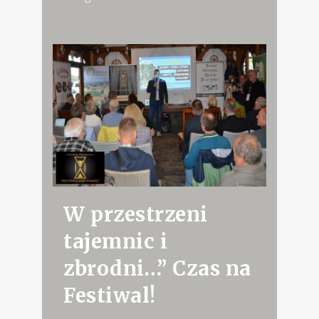
W przestrzeni
tajemnic i
zbrodni…” Czas na
Festiwal!