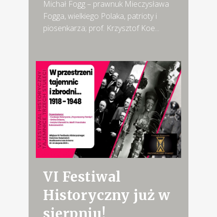
Michał Fogg – prawnuk Mieczysława
Fogga, wielkiego Polaka, patrioty i
piosenkarza; prof. Krzysztof Koe...
VI Festiwal
Historyczny już w
sierpniu!