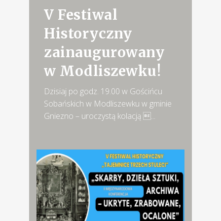
V Festiwal
Historyczny
zainaugurowany
w Modliszewku!
Dzisiaj po godz. 19.00 w Gościńcu
Sobańskich w Modliszewku w gminie
Gniezno – uroczystą kolacją ...