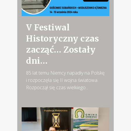
V Festiwal
Historyczny czas
zacząć… Zostały
dni…
85 lat temu Niemcy napadły na Polskę
i rozpoczęła się II wojna światowa.
Rozpoczął się czas wielkiego...