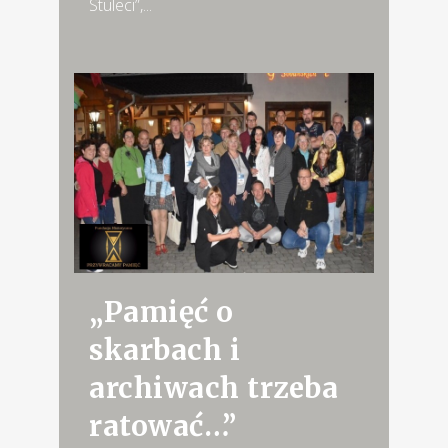
Stuleci”,...
„Pamięć o
skarbach i
archiwach trzeba
ratować…”