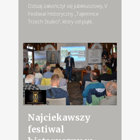
Dzisiaj zakończył się jubileuszowy, V
Festiwal Historyczny „Tajemnice
Trzech Stuleci”, który od piątk...
Najciekawszy
festiwal