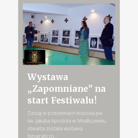
Wystawa
„Zapomniane” na
start Festiwalu!
Dzisiaj w podziemiach kościoła pw.
św. Jakuba Apostoła w Modliszewku
otwarta została wystawa
fotograficzn...