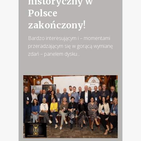
historyczny w
Polsce
zakończony!
Bardzo interesującym i – momentami
przeradzającym się w gorącą wymianę
zdań – panelem dysku...