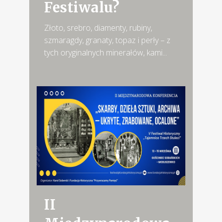
Festiwalu?
Złoto, srebro, diamenty, rubiny,
szmaragdy, granaty, topaz i perły – z
tych oryginalnych minerałów, kami...
II