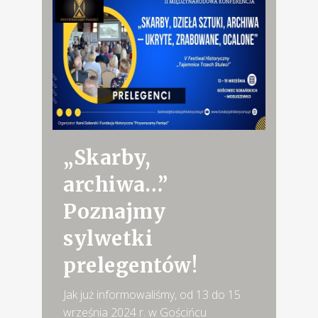
„Skarby,
archiwa…”
Poznajmy
sylwetki
prelegentów!
Jak już informowaliśmy, od 13 do 15
września 2024 r. w Gościńcu