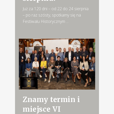
Już za 120 dni – od 22 do 24 sierpnia
– po raz szósty, spotkamy się na
Festiwalu Historycznym ...
Znamy termin i
miejsce VI