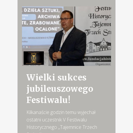
Wielki sukces
jubileuszowego
Festiwalu!
Kilkanaście godzin temu wyjechał
ostatni uczestnik V Festiwalu
Historycznego „Tajemnice Trzech