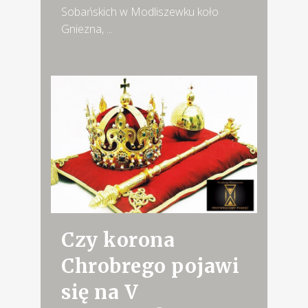
Sobańskich w Modliszewku koło
Gniezna, ...
Czy korona
Chrobrego pojawi
się na V