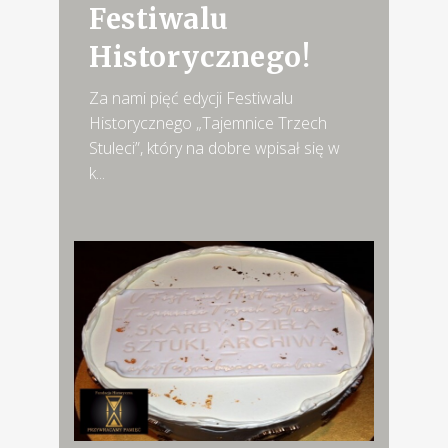
Festiwalu
Historycznego!
Za nami pięć edycji Festiwalu
Historycznego „Tajemnice Trzech
Stuleci”, który na dobre wpisał się w
k...